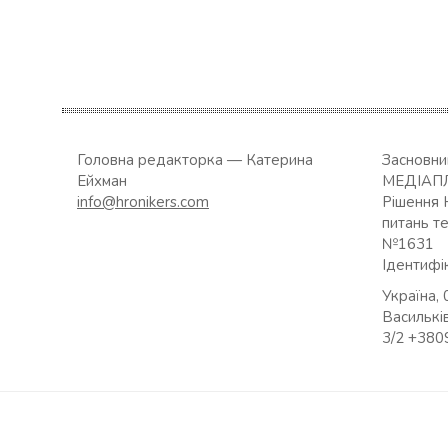
Головна редакторка — Катерина
Засновн
Ейхман
МЕДІАП
info@hronikers.com
Рішення 
питань т
№1631
Ідентифі
Україна, 
Васильків
3/2 +38