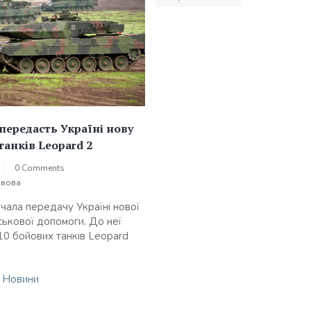
за
записами
 передасть Україні нову
танків Leopard 2
0 Comments
овова
очала передачу Україні нової
йськової допомоги. До неї
10 бойових танків Leopard
n
Новини