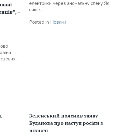
електрики через аномальну спеку Як
овані
пише...
нців”, –
Posted in
Новини
сово
раїни
сцевих...
д
Зеленський пояснив заяву
Буданова про наступ росіян з
півночі