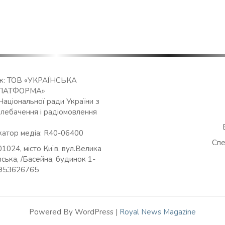
ик: ТОВ «УКРАЇНСЬКА
ЛАТФОРМА»
Національної ради України з
елебачення і радіомовлення
катор медіа: R40-06400
Спе
01024, місто Київ, вул.Велика
ська, /Басейна, будинок 1-
0953626765
Powered By WordPress |
Royal News Magazine