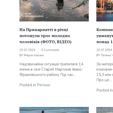
На Прикарпатті в річці
Компані
потонули троє молодих
уникнут
чоловіків (ФОТО, ВІДЕО)
понад 1
15.07.2024
0 Comments
15.07.2024
BY
Марія Іовова
BY
Тетяна 
Надзвичайна ситуація трапилася 14
За матер
липня в селі Старий Мартинів Івано-
компанія
Франківського району Під час...
15,3 млн
Про це...
Posted in
Регіони
Posted i