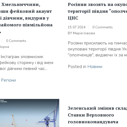
 Хмельниччини,
Росіяни звозять на окуп
вши фейковий акаунт
території півдня “ополче
ні дівчини, видурив у
ЦНС
найомого півмільйона
15.07.2024
0 Comments
ь
BY
Марія Іовова
0 Comments
Росіяни присилають на тимча
Чорна
окуповані території півдня Ук
"ополченців", видаючи їх за мі
 Інстаграм зловмисник
ейкову сторінку і від імені
Posted in
Новини
ої дівчини певний час...
n
Регіони
Зеленський змінив скла
Ставки Верховного
головнокомандувача