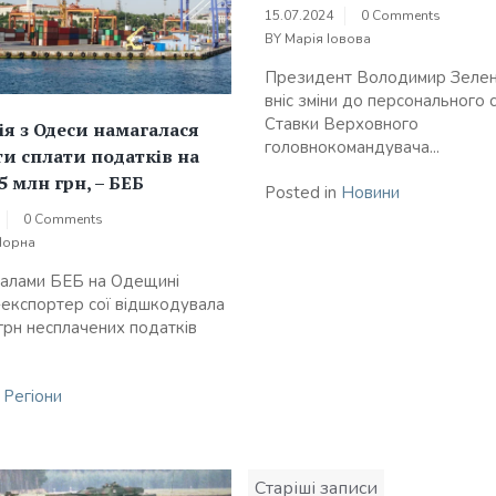
15.07.2024
0 Comments
BY
Марія Іовова
Президент Володимир Зелен
вніс зміни до персонального 
Ставки Верховного
я з Одеси намагалася
головнокомандувача...
и сплати податків на
5 млн грн, – БЕБ
Posted in
Новини
0 Comments
Чорна
іалами БЕБ на Одещині
-експортер сої відшкодувала
 грн несплачених податків
n
Регіони
Навігація
Старіші записи