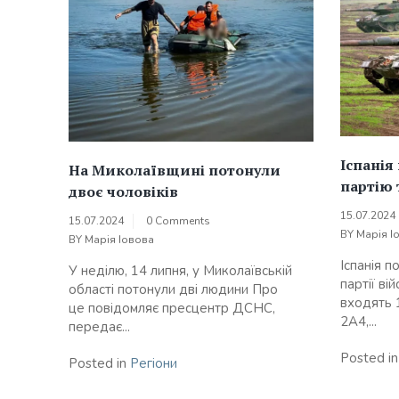
Іспанія
На Миколаївщині потонули
партію 
двоє чоловіків
15.07.2024
15.07.2024
0 Comments
BY
Марія І
BY
Марія Іовова
Іспанія п
У неділю, 14 липня, у Миколаївській
партії ві
області потонули дві людини Про
входять 
це повідомляє пресцентр ДСНС,
2А4,...
передає...
Posted i
Posted in
Регіони