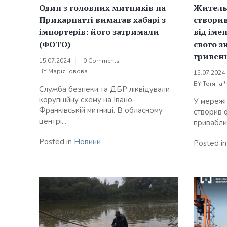
Один з головних митників на
Житель
Прикарпатті вимагав хабарі з
створи
імпортерів: його затримали
від іме
(ФОТО)
свого з
гривен
15.07.2024
0 Comments
BY
Марія Іовова
15.07.2024
BY
Тетяна 
Служба безпеки та ДБР ліквідували
корупційну схему на Івано-
У мережі
Франківській митниці. В обласному
створив ф
центрі...
приваблив
Posted in
Новини
Posted i