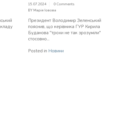
15.07.2024
0 Comments
BY
Марія Іовова
ський
Президент Володимир Зеленський
складу
пояснив, що керівника ГУР Кирила
Буданова "трохи не так зрозуміли"
стосовно...
Posted in
Новини