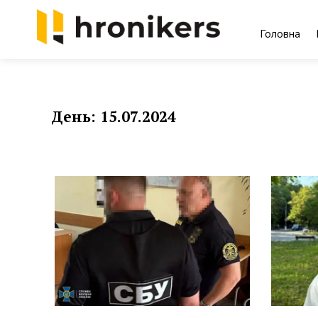
Skip
to
Головна
content
Хронікерс
Інформаційний знак якості
День:
15.07.2024