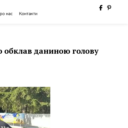
ро нас
Контакти
о обклав даниною голову