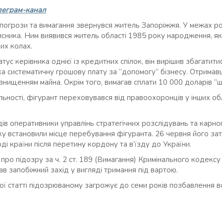
леграм-канал
о погрози та вимагання звернувся житель Запоріжжя. У межах ро
сника. Ним виявився житель області 1985 року народження, як
их колах.
ус керівника однієї із кредитних спілок, він вирішив збагатити
ка систематичну грошову плату за “допомогу” бізнесу. Отримав
нищенням майна. Окрім того, вимагав сплати 10 000 доларів “ш
ьності, фігурант переховувався від правоохоронців у інших обл
ів оперативники управлінь стратегічних розслідувань та карног
ку встановили місце перебування фігуранта. 26 червня його за
ді країни після перетину кордону та в’їзду до України.
про підозру за ч. 2 ст. 189 (Вимагання) Кримінального кодексу
в запобіжний захід у вигляді тримання під вартою.
ної статті підозрюваному загрожує до семи років позбавлення 