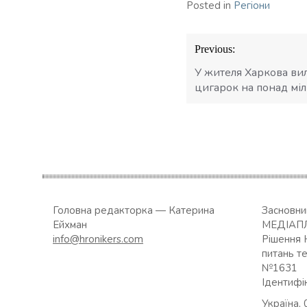
Posted in
Регіони
Навігація
Previous:
записів
У жителя Харкова ви
цигарок на понад мі
Головна редакторка — Катерина
Засновн
Ейхман
МЕДІАП
info@hronikers.com
Рішення 
питань т
№1631
Ідентифі
Україна, 