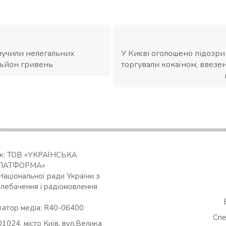
лучили нелегальних
У Києві оголошено підозри
льйон гривень
торгували кокаїном, ввезе
ик: ТОВ «УКРАЇНСЬКА
ЛАТФОРМА»
Національної ради України з
елебачення і радіомовлення
катор медіа: R40-06400
Спе
01024, місто Київ, вул.Велика