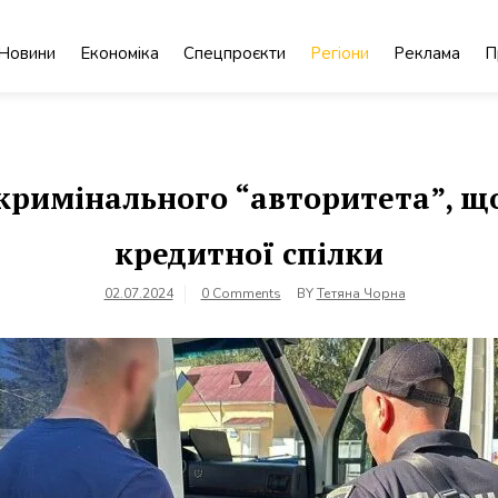
Новини
Економіка
Спецпроєкти
Регіони
Реклама
П
кримінального “авторитета”, щ
кредитної спілки
02.07.2024
0 Comments
BY
Тетяна Чорна