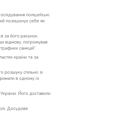
зслідування поліцейські
ий позиціонує себе як
ся за його рахунок.
ши відмову, погрожував
трафних санкцій”.
астях країни та за
о розшуку спільно зі
тримали в одному із
 України. Його доставили
волі. Досудове