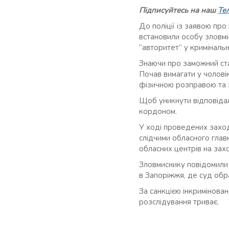
Підписуйтесь на наш
Те
До поліції із заявою пр
встановили особу зловми
“авторитет” у кримінальн
Знаючи про заможний стат
Почав вимагати у чолові
фізичною розправою та з
Щоб уникнути відповідал
кордоном.
У ході проведених заход
слідчими обласного глав
обласних центрів на захо
Зловмиснику повідомили 
в Запоріжжя, де суд обра
За санкцією інкримінова
розслідування триває.