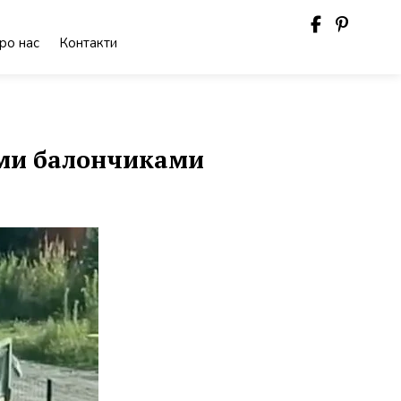
ро нас
Контакти
ими балончиками