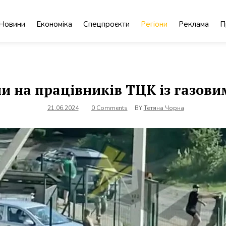
Новини
Економіка
Спецпроєкти
Регіони
Реклама
П
ли на працівників ТЦК із газов
21.06.2024
0 Comments
BY
Тетяна Чорна