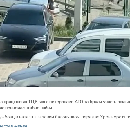
а працівників ТЦК, які є ветеранами АТО та брали участь звіль
час повномасштабної війни
ужбовців напали з газовим балончиком, передає Хронікерс із 
леграм-канал