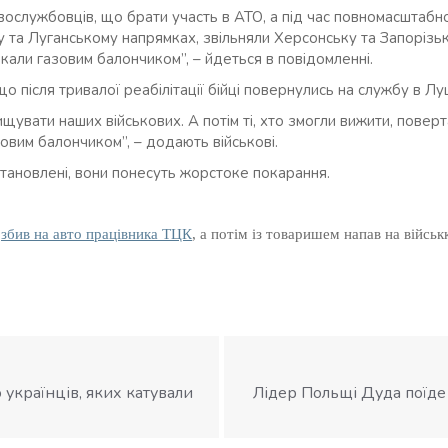
овослужбовців, що брати участь в АТО, а під час повномасштаб
 та Луганському напрямках, звільняли Херсонську та Запорізьку
али газовим балончиком”, – йдеться в повідомленні.
що після тривалої реабілітації бійці повернулись на службу в Л
ищувати наших військових. А потім ті, хто змогли вижити, пове
овим балончиком”, – додають військові.
тановлені, вони понесуть жорстоке покарання.
к
збив на авто працівника ТЦК
, а потім із товаришем напав на війсь
українців, яких катували
Лідер Польщі Дуда поїде у