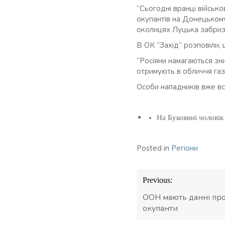
“Сьогодні вранці військ
окупантів на Донецькому
околицях Луцька забризк
В ОК “Захід” розповіли, 
“Росіяни намагаються зн
отримують в обличчя газ
Особи нападників вже вс
На Буковині чолові
Posted in
Регіони
Навігація
Previous:
записів
ООН мають данні про 
окупанти