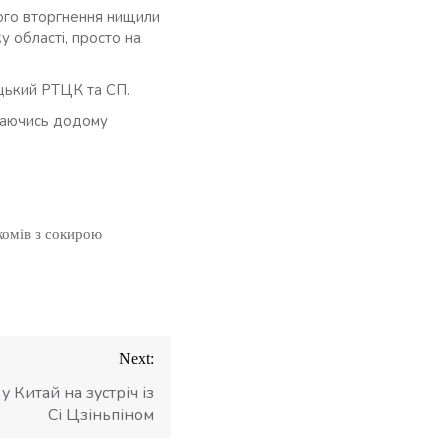
ного вторгнення нищили
 області, просто на
уцький РТЦК та СП.
ртаючись додому
ккомів з сокирою
Next:
 Китай на зустріч із
Сі Цзіньпіном