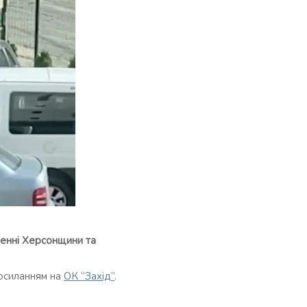
ненні Херсонщини та
посиланням на
ОК “Захід”
.