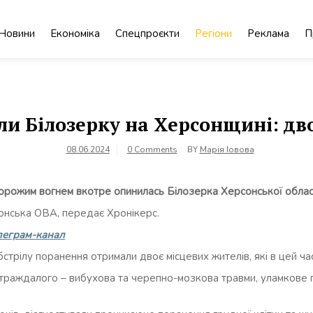
Новини
Економіка
Спецпроєкти
Регіони
Реклама
П
ли Білозерку на Херсонщині: д
08.06.2024
0 Comments
BY
Марія Іовова
 ворожим вогнем вкотре опинилась Білозерка Херсонської облас
нська ОВА, передає Хронікерс.
леграм-канал
стрілу поранення отримали двоє місцевих жителів, які в цей ча
траждалого – вибухова та черепно-мозкова травми, уламкове п