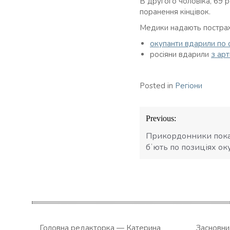
В другого чоловіка, 69 р
поранення кінцівок.
Медики надають постра
окупанти вдарили по
росіяни вдарили
з арт
Posted in
Регіони
Навігація
Previous:
записів
Прикордонники показ
бʼють по позиціях ок
Головна редакторка — Катерина
Засновн