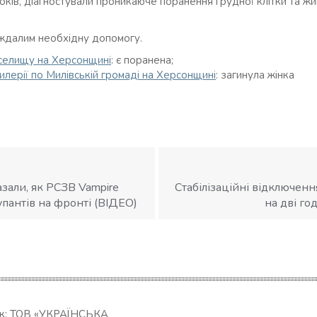
оків, діагностували проникаюче поранення грудної клітки та жи
ждалим необхідну допомогу.
 селищу на Херсонщині
: є поранена;
илерії по Милівській громаді на Херсонщині
: загинула жінка
али, як РСЗВ Vampire
Стабілізаційні відключенн
упантів на фронті (ВІДЕО)
на дві го
ик: ТОВ «УКРАЇНСЬКА