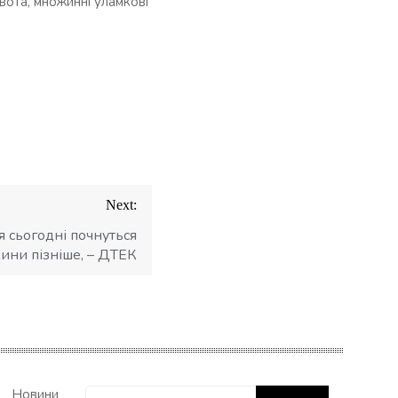
вота, множинні уламкові
Next:
я сьогодні почнуться
дини пізніше, – ДТЕК
Пошук:
Новини