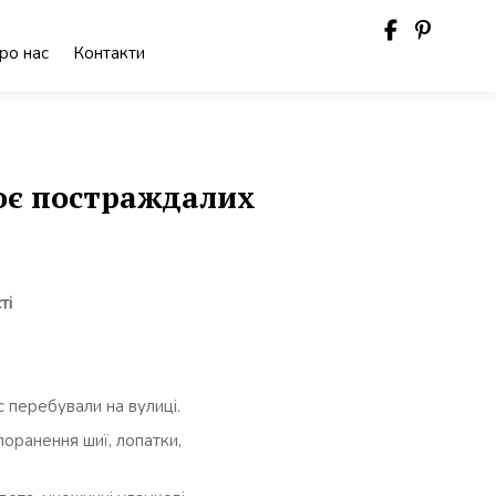
ро нас
Контакти
воє постраждалих
ті
с перебували на вулиці.
оранення шиї, лопатки,