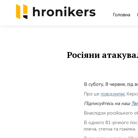
Skip
to
Головна
content
Хронікерс
Інформаційний знак якості
Росіяни атакува
В суботу, 8 червня, під
Про це
повідомляє
Херсо
Підписуйтесь на наш
Те
Внаслідок російського об
В одного 81-річного пос
плеча, стегна та гомілки.