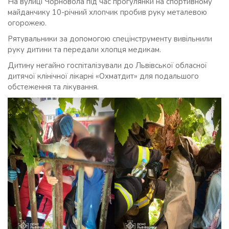
На вулиці Чорновола під час прогулянки на спортивному
майданчику 10-річний хлопчик пробив руку металевою
огорожею.
Рятувальники за допомогою спецінструменту вивільнили
руку дитини та передали хлопця медикам.
Дитину негайно госпіталізували до Львівської обласної
дитячої клінічної лікарні «Охматдит» для подальшого
обстеження та лікування.