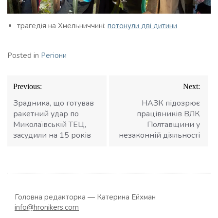
трагедія на Хмельниччині:
потонули дві дитини
Posted in
Регіони
Навігація
Previous:
Next:
записів
Зрадника, що готував
НАЗК підозрює
ракетний удар по
працівників ВЛК
Миколаївській ТЕЦ,
Полтавщини у
засудили на 15 років
незаконній діяльності
Головна редакторка — Катерина Ейхман
info@hronikers.com