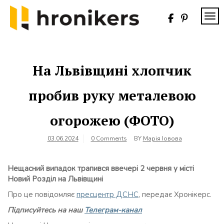
Skip
to
TOG
content
Хронікерс
Інформаційний
знак якості
На Львівщині хлопчик
пробив руку металевою
огорожею (ФОТО)
03.06.2024
0 Comments
BY
Марія Іовова
Нещасний випадок трапився ввечері 2 червня у місті
Новий Розділ на Львівщині
Про це повідомляє
пресцентр ДСНС
, передає Хронікерс.
Підписуйтесь на наш
Телеграм-канал