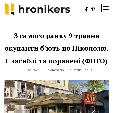
Skip
to
TOG
content
Хронікерс
Інформаційний
знак якості
З самого ранку 9 травня
окупанти б’ють по Нікополю.
Є загиблі та поранені (ФОТО)
09.05.2024
0 Comments
BY
Тетяна Чорна