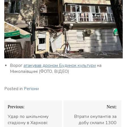
Ворог
атакував дроном Будинок культури
на
Миколаївщині (ФОТО, ВІДЕО)
Posted in
Регіони
Навігація
Previous:
Next:
записів
Удар по шкільному
Втрати окупантів за
стадіону в Харкові:
добу склали 1300