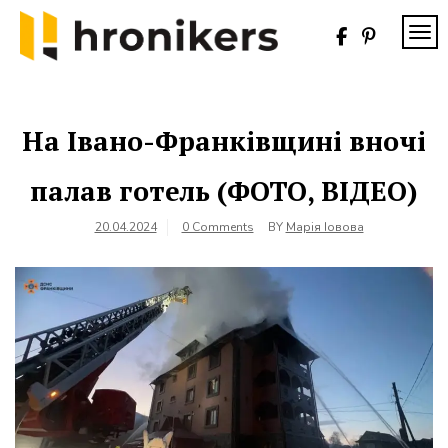
Skip
to
TOG
content
Хронікерс
Інформаційний
знак якості
На Івано-Франківщині вночі
палав готель (ФОТО, ВІДЕО)
20.04.2024
0 Comments
BY
Марія Іовова