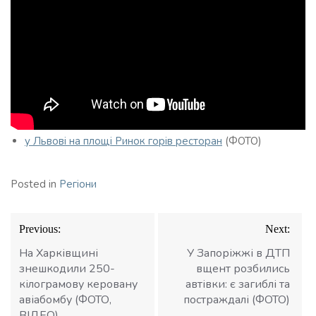
у Львові на площі Ринок горів ресторан
(ФОТО)
Posted in
Регіони
Навігація
Previous:
Next:
записів
На Харківщині
У Запоріжжі в ДТП
знешкодили 250-
вщент розбились
кілограмову керовану
автівки: є загиблі та
авіабомбу (ФОТО,
постраждалі (ФОТО)
ВІДЕО)