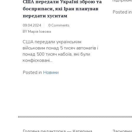
підприємс
США передали Україні зброю та
боєприпаси, які Іран планував
Posted i
передати хуситам
09.04.2024
0 Comments
BY
Марія Іовова
США передали українським
військовим понад 5 тисяч автоматів і
понад 500 тисяч набоїв, які були
конфісковані...
Posted in
Новини
Головна редакторка — Катерина
Засновн