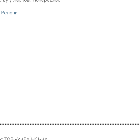
тву у Харкові. Попередньо,...
n
Регіони
ик: ТОВ «УКРАЇНСЬКА