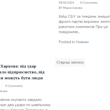
09.04.2024
0 Comments
BY
Марія Іовова
Бійці СБУ за тиждень знищил
фронті партію ворожих зеніт
ракетних комплексів Про це
повідомляє...
Posted in
Новини
Навігація
Старіші записи
за
 Харкова: під удар
записами
ло підприємство, під
ми можуть бути люди
0 Comments
овова
квітня окупанти завдали
ше два удари по цивільному