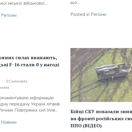
що...
кої міської військової...
Posted in
Регіони
n
Регіони
ряних силах вважають,
ькі F-16 стали б у нагоді
0 Comments
холиз
окоментували інформацію
ідну передачу Україні літаків
ечник Повітряних сил Ілля...
Бійці СБУ показали зн
на фронті російських си
n
Новини
ППО (ВІДЕО)