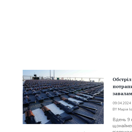
Обстріл
потрапи
завала
09.04.2024
BY
Марія І
Вдень 9 
щонаймен