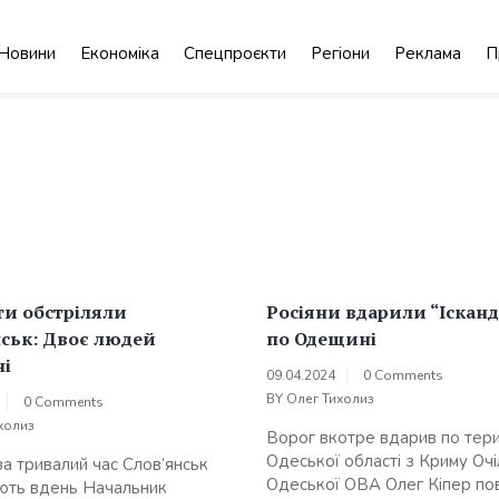
Новини
Економіка
Спецпроєкти
Регіони
Реклама
П
ти обстріляли
Росіяни вдарили “Іскан
ськ: Двоє людей
по Одещині
ні
09.04.2024
0 Comments
BY
Олег Тихолиз
0 Comments
холиз
Ворог вкотре вдарив по тери
Одеської області з Криму Оч
а тривалий час Слов’янськ
Одеської ОВА Олег Кіпер пов
ють вдень Начальник