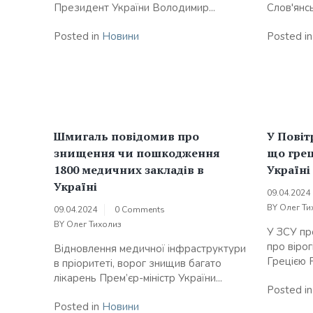
Президент України Володимир...
Слов'янсь
Posted in
Новини
Posted i
Шмигаль повідомив про
У Повіт
знищення чи пошкодження
що грец
1800 медичних закладів в
Україні
Україні
09.04.2024
BY
Олег Ти
09.04.2024
0 Comments
BY
Олег Тихолиз
У ЗСУ пр
про вірог
Відновлення медичної інфраструктури
Грецією Р
в пріоритеті, ворог знищив багато
лікарень Прем’єр-міністр України...
Posted i
Posted in
Новини