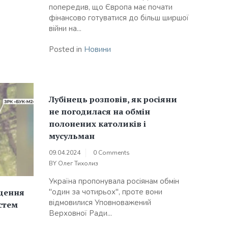
попередив, що Європа має почати
фінансово готуватися до більш ширшої
війни на...
Posted in
Новини
Лубінець розповів, як росіяни
не погодилася на обмін
полонених католиків і
мусульман
09.04.2024
0 Comments
BY
Олег Тихолиз
Україна пропонувала росіянам обмін
"один за чотирьох", проте вони
ищення
відмовилися Уповноважений
стем
Верховної Ради...