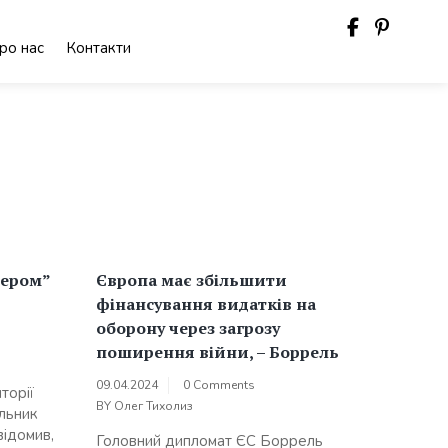
ро нас
Контакти
дером”
Європа має збільшити
фінансування видатків на
оборону через загрозу
поширення війни, – Боррель
09.04.2024
0 Comments
торії
BY
Олег Тихолиз
ільник
ідомив,
Головний дипломат ЄС Боррель