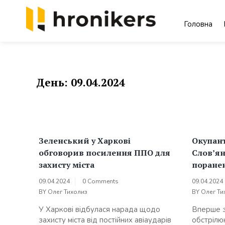
Skip
to
Головна
content
Хронікерс
Інформаційний знак якості
День:
09.04.2024
Зеленський у Харкові
Окупан
обговорив посилення ППО для
Слов’ян
захисту міста
поране
09.04.2024
0 Comments
09.04.2024
BY
Олег Тихолиз
BY
Олег Ти
У Харкові відбулася нарада щодо
Вперше з
захисту міста від постійних авіаударів
обстрілю