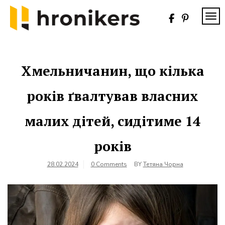
Skip
to
TOG
content
Хронікерс
Інформаційний
знак якості
Хмельничанин, що кілька
років ґвалтував власних
малих дітей, сидітиме 14
років
28.02.2024
0 Comments
BY
Тетяна Чорна