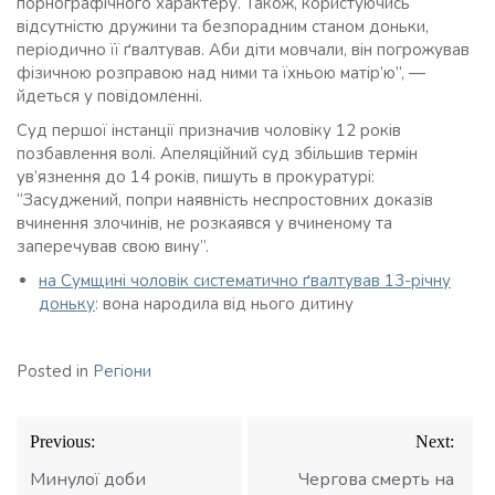
порнографічного характеру. Також, користуючись
відсутністю дружини та безпорадним станом доньки,
періодично її ґвалтував. Аби діти мовчали, він погрожував
фізичною розправою над ними та їхньою матір’ю”, —
йдеться у повідомленні.
Суд першої інстанції призначив чоловіку 12 років
позбавлення волі. Апеляційний суд збільшив термін
ув’язнення до 14 років, пишуть в прокуратурі:
“Засуджений, попри наявність неспростовних доказів
вчинення злочинів, не розкаявся у вчиненому та
заперечував свою вину”.
на Сумщині чоловік систематично ґвалтував 13-річну
доньку
: вона народила від нього дитину
Posted in
Регіони
Навігація
Previous:
Next:
записів
Минулої доби
Чергова смерть на