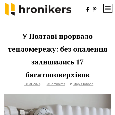
Skip
to
TOG
content
Хронікерс
Інформаційний
знак якості
У Полтаві прорвало
тепломережу: без опалення
залишились 17
багатоповерхівок
08.01.2024
0 Comments
BY
Марія Іовова