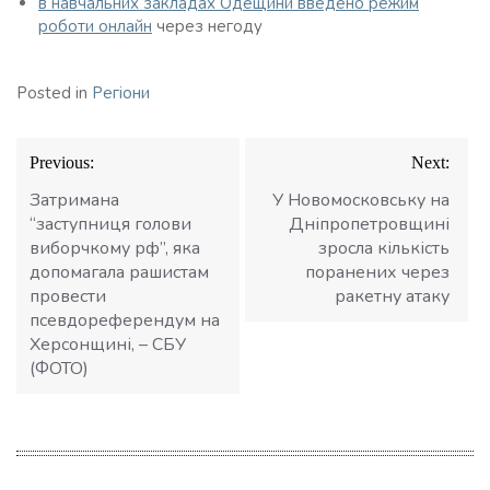
в навчальних закладах Одещини введено режим
роботи онлайн
через негоду
Posted in
Регіони
Навігація
Previous:
Next:
записів
Затримана
У Новомосковську на
“заступниця голови
Дніпропетровщині
виборчкому рф”, яка
зросла кількість
допомагала рашистам
поранених через
провести
ракетну атаку
псевдореферендум на
Херсонщині, – СБУ
(ФОТО)