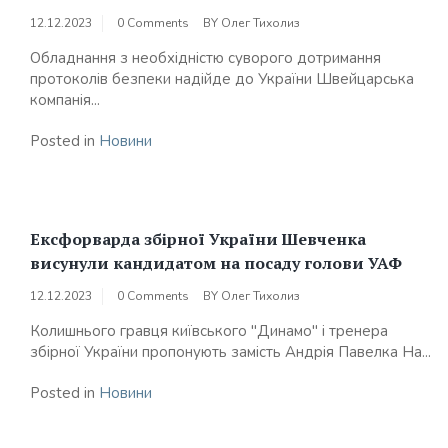
12.12.2023
0 Comments
BY
Олег Тихолиз
Обладнання з необхідністю суворого дотримання
протоколів безпеки надійде до України Швейцарська
компанія...
Posted in
Новини
Ексфорварда збірної України Шевченка
висунули кандидатом на посаду голови УАФ
12.12.2023
0 Comments
BY
Олег Тихолиз
Колишнього гравця київського "Динамо" і тренера
збірної України пропонують замість Андрія Павелка На...
Posted in
Новини