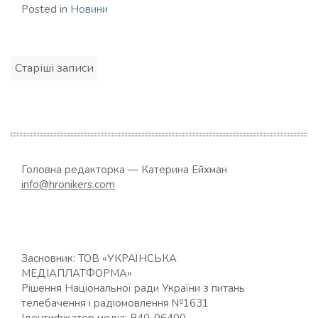
Posted in
Новини
Навігація
Старіші записи
за
записами
Головна редакторка — Катерина Ейхман
info@hronikers.com
Засновник: ТОВ «УКРАЇНСЬКА
МЕДІАПЛАТФОРМА»
Рішення Національної ради України з питань
телебачення і радіомовлення №1631
Ідентифікатор медіа: R40-06400