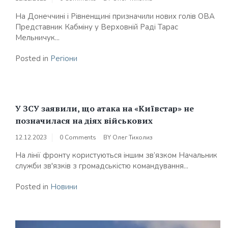
На Донеччині і Рівненщині призначили нових голів ОВА
Представник Кабміну у Верховній Раді Тарас
Мельничук...
Posted in
Регіони
У ЗСУ заявили, що атака на «Київстар» не
позначилася на діях військових
12.12.2023
0 Comments
BY
Олег Тихолиз
На лінії фронту користуються іншим зв’язком Начальник
служби зв'язків з громадськістю командування...
Posted in
Новини