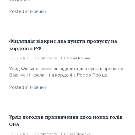
Posted in
Новини
Фінляндія відкриє два пункти пропуску на
кордоні з РФ
12.12.2023
0 Comments
BY
Марія Іовова
Уряд Фінляндії вирішив відкрити два пункти пропуску –
Вааліма і Ніірала – на кордоні з Росією Про це...
Posted in
Новини
Уряд погодив призначення двох нових голів
ОВА
12.12.2023
0 Comments
BY
Олег Тихолиз