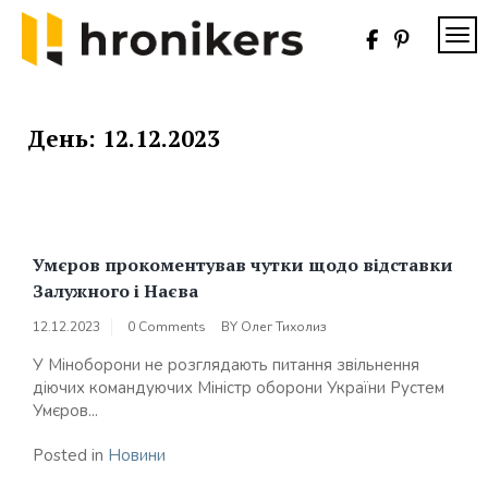
Skip
to
TOG
content
Хронікерс
Інформаційний
знак якості
День:
12.12.2023
Умєров прокоментував чутки щодо відставки
Залужного і Наєва
12.12.2023
0 Comments
BY
Олег Тихолиз
У Міноборони не розглядають питання звільнення
діючих командуючих Міністр оборони України Рустем
Умєров...
Posted in
Новини