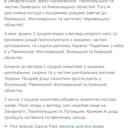
в Закарпатській, Івано-Франківській, Тернопільській та
частині Львівської та Хмельницької областей. Того ж
дня сніжна погода з льодяними дощами завітає до
Вінницької, Житомирської та частково Чернівецької
областей.
А вже зранку 1 грудня опади у вигляді мокрого снігу та
крижаних дощів прогнозуються у західних, частині
центральних, та східних регіонах України. Падатиме з неба
й у Рівненській, Житомирській, Вінницькій та Київській
областях.
Ближче до вечора 1 грудня сніжитиме у західних,
центральних, східних та у частині центральних регіонів
України. Льодяні дощі синоптики прогнозують у
Волинській, Рівненській, Житомирській та Київській
областях.
У ніч на 2 грудня синоптики обіцяють аналогічні погодні
умови. Рясні опади у вигляді снігу можливі лише на
Закарпатті, Тернопільщині та Луганщині. Крижані ж дощі
пройдуть на півночі та північному заході.
Рух трасою Одеса-Рені
закрили для всіх видів