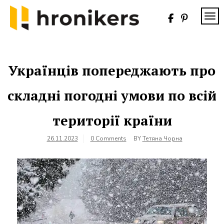
Skip
to
TOG
content
Хронікерс
Інформаційний
знак якості
Українців попереджають про
складні погодні умови по всій
території країни
26.11.2023
0 Comments
BY
Тетяна Чорна