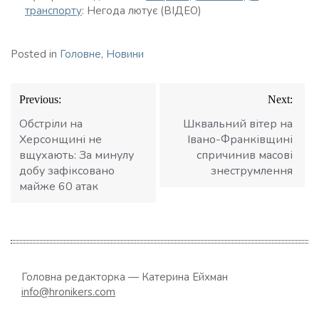
транспорту
: Негода лютує (ВІДЕО)
Posted in
Головне
,
Новини
Навігація
Previous:
Next:
записів
Обстріли на
Шквальний вітер на
Херсонщині не
Івано-Франківщині
вщухають: За минулу
спричинив масові
добу зафіксовано
знеструмлення
майже 60 атак
Головна редакторка — Катерина Ейхман
info@hronikers.com