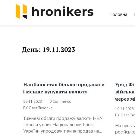
Skip
to
Головна
content
Хронікерс
Інформаційний знак якості
День:
19.11.2023
Нацбанк став більше продавати
Уряд Фі
і менше купувати валюту
війська
через м
19.11.2023
0 Comments
BY
Олег Тихолиз
19.11.2023
BY
Олег Ти
Тижневі обсяги продажу валюти НБУ
зросли удвічі Національник банк
На пункт
України упродовж тижня продав на...
російськ