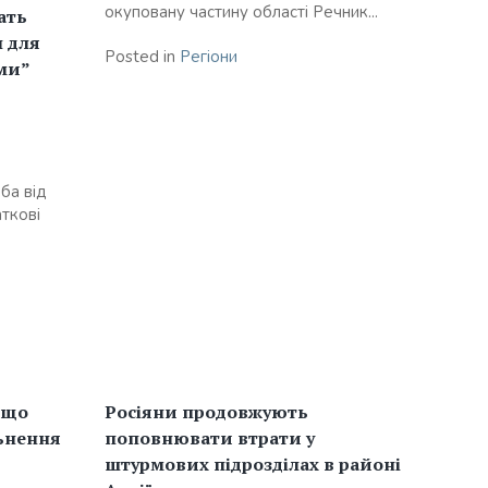
окуповану частину області Речник...
ать
п для
Posted in
Регіони
ми”
ба від
ткові
 що
Росіяни продовжують
ьнення
поповнювати втрати у
штурмових підрозділах в районі