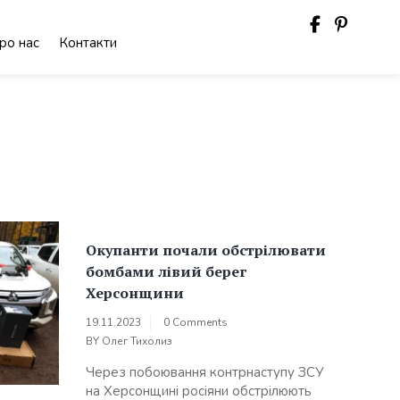
ро нас
Контакти
Окупанти почали обстрілювати
бомбами лівий берег
Херсонщини
19.11.2023
0 Comments
BY
Олег Тихолиз
Через побоювання контрнаступу ЗСУ
на Херсонщині росіяни обстрілюють