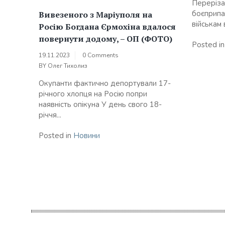
Переріза
боєприпас
Вивезеного з Маріуполя на
військам 
Росію Богдана Єрмохіна вдалося
повернути додому, – ОП (ФОТО)
Posted i
19.11.2023
0 Comments
BY
Олег Тихолиз
Окупанти фактично депортували 17-
річного хлопця на Росію попри
наявність опікуна У день свого 18-
річчя...
Posted in
Новини