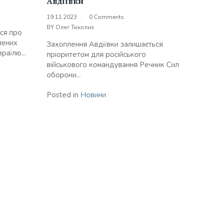
Авдіївки
19.11.2023
0 Comments
BY
Олег Тихолиз
ся про
лених
Захоплення Авдіївки залишається
раїлю...
пріоритетом для російського
військового командування Речник Сил
оборони...
Posted in
Новини