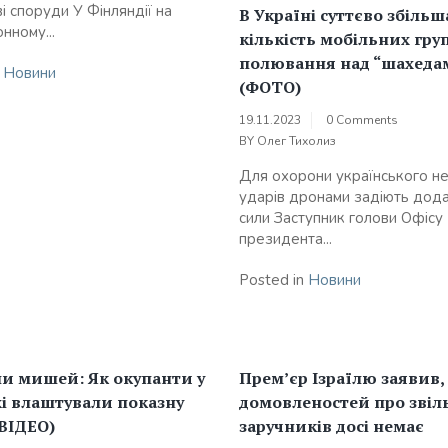
і споруди У Фінляндії на
В Україні суттєво збільш
нному...
кількість мобільних гру
полювання над “шахеда
n
Новини
(ФОТО)
19.11.2023
0 Comments
BY
Олег Тихолиз
Для охорони українського не
ударів дронами задіють дода
сили Заступник голови Офісу
президента...
Posted in
Новини
и мишей: Як окупанти у
Прем’єр Ізраїлю заявив,
і влаштували показну
домовленостей про звіл
(ВІДЕО)
заручників досі немає