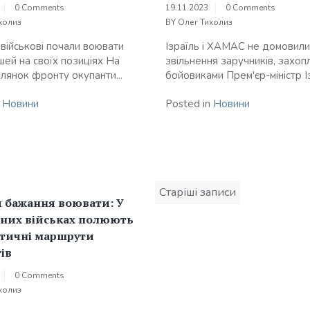
0 Comments
19.11.2023
0 Comments
холиз
BY
Олег Тихолиз
 військові почали воювати
Ізраїль і ХАМАС не домовили
шей на своїх позиціях На
звільнення заручників, захоп
ілянок фронту окупанти...
бойовиками Прем'єр-міністр Із
n
Новини
Posted in
Новини
Навігація
Старіші записи
за
 бажання воювати: У
записами
тних військах полюють
стичні маршрути
ів
0 Comments
холиз