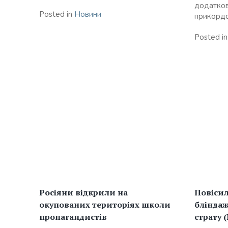
додатков
Posted in
Новини
прикордо
Posted i
Росіяни відкрили на
Повісил
окупованих територіях школи
бліндаж
пропагандистів
страту 