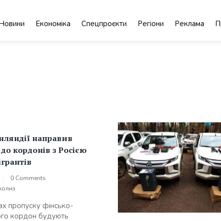
Новини
Економіка
Спецпроєкти
Регіони
Реклама
П
нляндії направив
 до кордонів з Росією
ігрантів
0 Comments
холиз
ах пропуску фінсько-
ого кордон будують