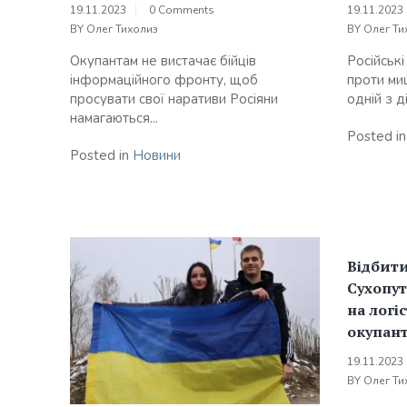
19.11.2023
0 Comments
19.11.2023
BY
Олег Тихолиз
BY
Олег Ти
Окупантам не вистачає бійців
Російські
інформаційного фронту, щоб
проти ми
просувати свої наративи Росіяни
одній з д
намагаються...
Posted i
Posted in
Новини
Відбити
Сухопу
на логі
окупант
19.11.2023
BY
Олег Ти