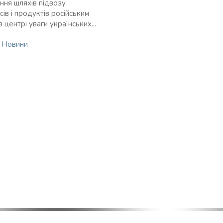
ння шляхів підвозу
ів і продуктів російським
в центрі уваги українських...
n
Новини