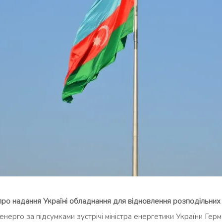
ро надання Україні обладнання для відновлення розподільни
енерго за підсумками зустрічі міністра енергетики України Гер