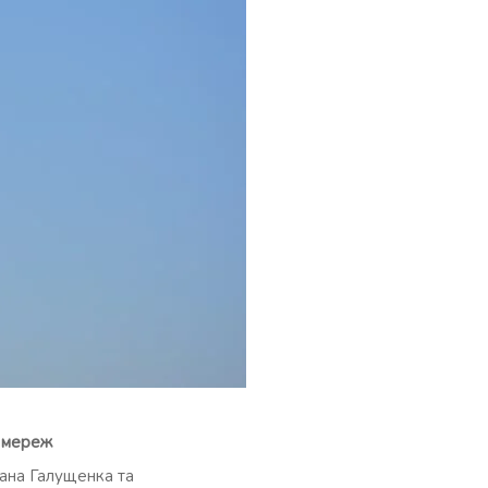
х мереж
мана Галущенка та