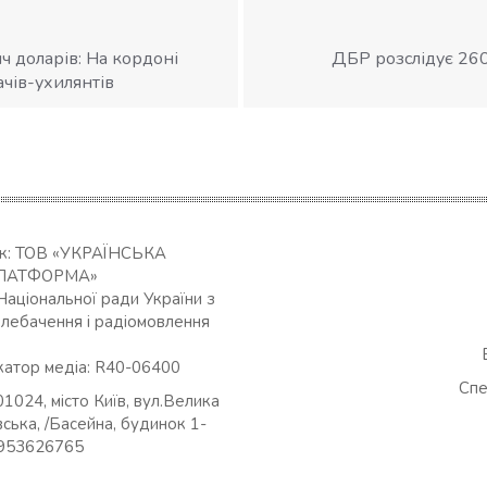
ч доларів: На кордоні
ДБР розслідує 26
ачів-ухилянтів
ик: ТОВ «УКРАЇНСЬКА
ЛАТФОРМА»
Національної ради України з
елебачення і радіомовлення
катор медіа: R40-06400
Спе
01024, місто Київ, вул.Велика
ська, /Басейна, будинок 1-
0953626765