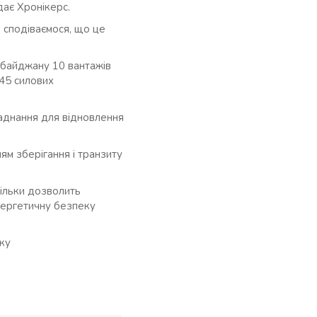
ає Хронікерс.
 сподіваємося, що це
рбайджану 10 вантажів
 45 силових
ладнання для відновлення
ям зберігання і транзиту
тільки дозволить
нергетичну безпеку
ку