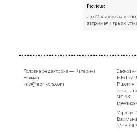
Навігація
Previous:
записів
До Молдови за 5 тися
затримали трьох утік
Головна редакторка — Катерина
Засновн
Ейхман
МЕДІАП
info@hronikers.com
Рішення 
питань т
№1631
Ідентифі
Україна, 
Васильків
3/2 +38