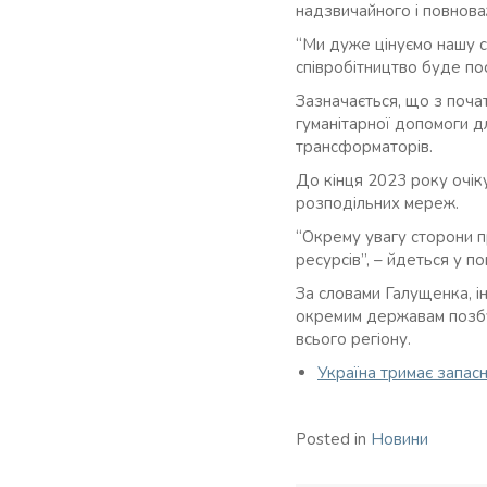
надзвичайного і повнов
“Ми дуже цінуємо нашу с
співробітництво буде по
Зазначається, що з поч
гуманітарної допомоги д
трансформаторів.
До кінця 2023 року очік
розподільних мереж.
“Окрему увагу сторони пр
ресурсів”, – йдеться у п
За словами Галущенка, ін
окремим державам позбут
всього регіону.
Україна тримає запас
Posted in
Новини