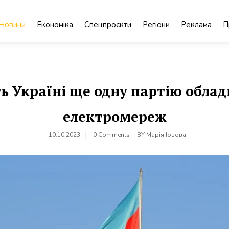
Новини
Економіка
Спецпроєкти
Регіони
Реклама
П
ь Україні ще одну партію облад
електромереж
10.10.2023
0 Comments
BY
Марія Іовова