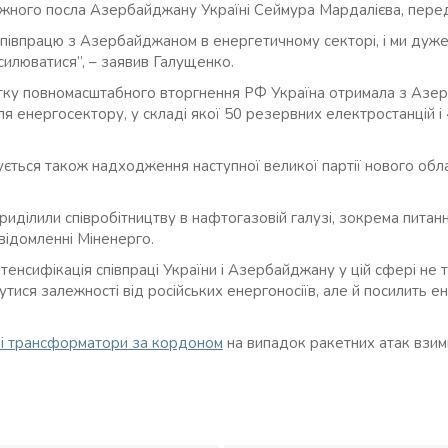
ажного посла Азербайджану Україні Сеймура Мардалієва, перед
півпрацю з Азербайджаном в енергетичному секторі, і ми дуже
силюватися”, – заявив Галущенко.
атку повномасштабного вторгнення РФ Україна отримала з Азе
ля енергосектору, у складі якої 50 резервних електростанцій і
ується також надходження наступної великої партії нового об
иділили співробітництву в нафтогазовій галузі, зокрема питанн
овідомленні Міненерго.
тенсифікація співпраці України і Азербайджану у цій сфері не 
ися залежності від російських енергоносіїв, але й посилить е
ні трансформатори за кордоном
на випадок ракетних атак взим