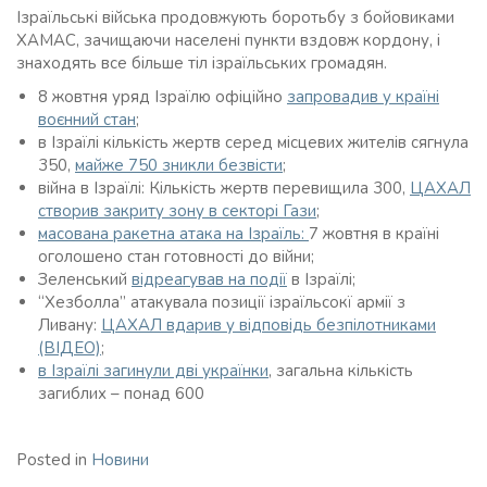
Ізраїльські війська продовжують боротьбу з бойовиками
ХАМАС, зачищаючи населені пункти вздовж кордону, і
знаходять все більше тіл ізраїльських громадян.
8 жовтня уряд Ізраїлю офіційно
запровадив у країні
воєнний стан
;
в Ізраїлі кількість жертв серед місцевих жителів сягнула
350,
майже 750 зникли безвісти
;
війна в Ізраїлі: Кількість жертв перевищила 300,
ЦАХАЛ
створив закриту зону в секторі Гази
;
масована ракетна атака на Ізраїль:
7 жовтня в країні
оголошено стан готовності до війни;
Зеленський
відреагував на події
в Ізраїлі;
“Хезболла” атакувала позиції ізраїльсокї армії з
Ливану:
ЦАХАЛ вдарив у відповідь безпілотниками
(ВІДЕО)
;
в Ізраїлі загинули дві українки
, загальна кількість
загиблих – понад 600
Posted in
Новини