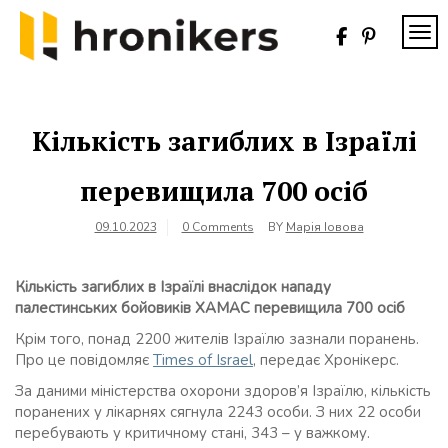
Skip
to
TOG
content
Хронікерс
Інформаційний
знак якості
Кількість загиблих в Ізраїлі
перевищила 700 осіб
09.10.2023
0 Comments
BY
Марія Іовова
Кількість загиблих в Ізраїлі внаслідок нападу
палестинських бойовиків ХАМАС перевищила 700 осіб
Крім того, понад 2200 жителів Ізраїлю зазнали поранень.
Про це повідомляє
Times of Israel
, передає Хронікерс.
За даними міністерства охорони здоров’я Ізраїлю, кількість
поранених у лікарнях сягнула 2243 особи. З них 22 особи
перебувають у критичному стані, 343 – у важкому.