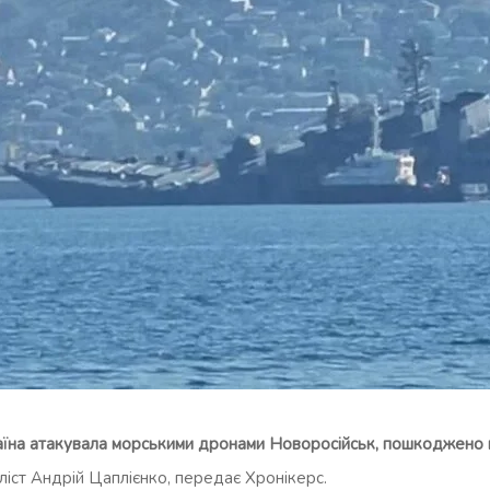
аїна атакувала морськими дронами Новоросійськ, пошкоджено
іст Андрій Цаплієнко, передає Хронікерс.