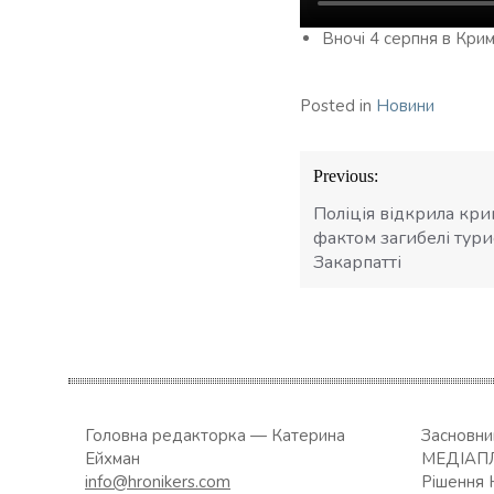
Вночі 4 серпня в Кри
Posted in
Новини
Навігація
Previous:
записів
Поліція відкрила кр
фактом загибелі тури
Закарпатті
Головна редакторка — Катерина
Засновн
Ейхман
МЕДІАП
info@hronikers.com
Рішення 