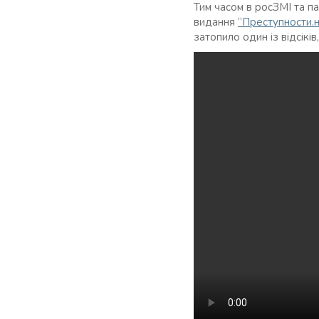
Тим часом в росЗМІ та п
видання
“Преступности.н
затопило один із відсікі