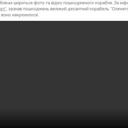
абліках шириться фото та відео пошкодженого корабля. За ін
ет”
, зазнав пошкоджень великий десантний корабель “Оленего
в, воно накренилося.