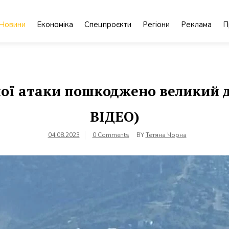
Новини
Економіка
Спецпроєкти
Регіони
Реклама
П
чної атаки пошкоджено великий 
ВІДЕО)
04.08.2023
0 Comments
BY
Тетяна Чорна