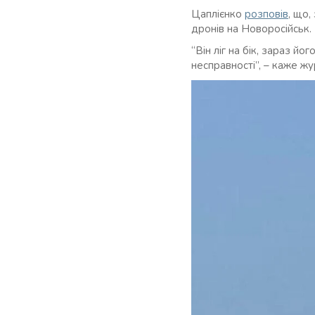
Цаплієнко
розповів
, що,
дронів на Новоросійськ.
“Він ліг на бік, зараз й
несправності”, – каже жу