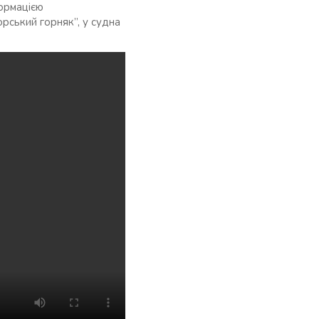
формацією
рський горняк”, у судна