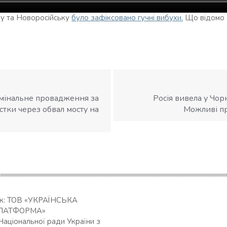
му та Новоросійську
було зафіксовано гучні вибухи.
Що відомо 
имінальне провадження за
Росія вивела у Чор
стки через обвал мосту на
Можливі пр
ик: ТОВ «УКРАЇНСЬКА
ЛАТФОРМА»
Національної ради України з