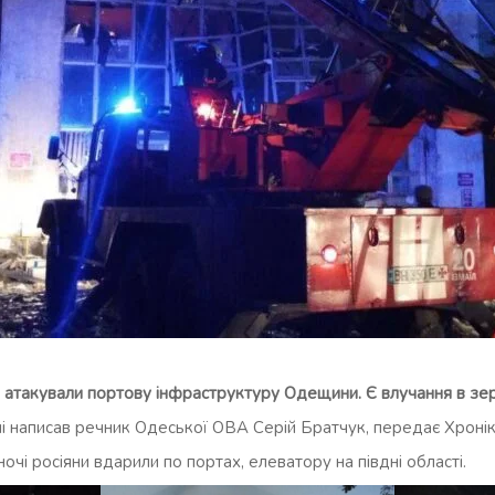
ни атакували портову інфраструктуру Одещини. Є влучання в з
і написав речник Одеської ОВА Серій Братчук, передає Хронік
очі росіяни вдарили по портах, елеватору на півдні області.