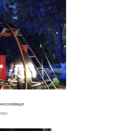
ерносховище
ерс.