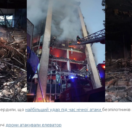
твердили, що
найбільший удар під час нічної атаки
безпілотників
очі
дрони атакували елеватор