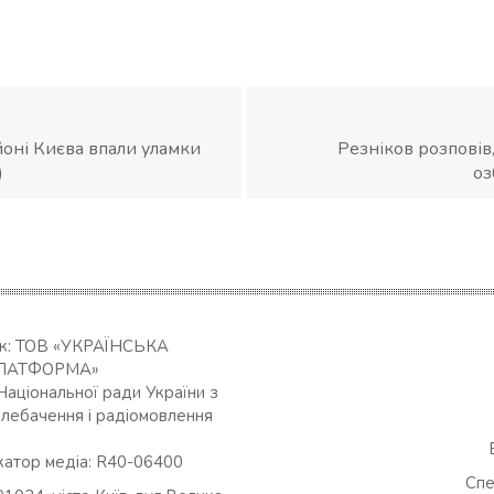
йоні Києва впали уламки
Резніков розповів
)
оз
ик: ТОВ «УКРАЇНСЬКА
ЛАТФОРМА»
Національної ради України з
елебачення і радіомовлення
катор медіа: R40-06400
Спе