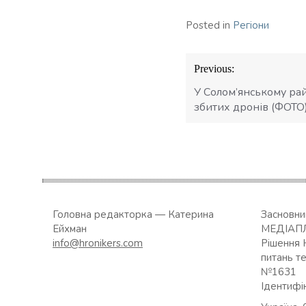
Posted in
Регіони
Навігація
Previous:
записів
У Солом’янському ра
збитих дронів (ФОТО
Головна редакторка — Катерина
Засновн
Ейхман
МЕДІАП
info@hronikers.com
Рішення 
питань т
№1631
Ідентифі