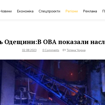
Новини
Економіка
Спецпроєкти
Регіони
Реклама
П
нь Одещини:В ОВА показали насл
02.08.2023
0 Comments
BY
Тетяна Чорна