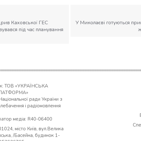
дрив Каховської ГЕС
У Миколаєві готуються пр
вувався під час планування
ик: ТОВ «УКРАЇНСЬКА
ЛАТФОРМА»
Національної ради України з
елебачення і радіомовлення
катор медіа: R40-06400
Спе
01024, місто Київ, вул.Велика
ська, /Басейна, будинок 1-