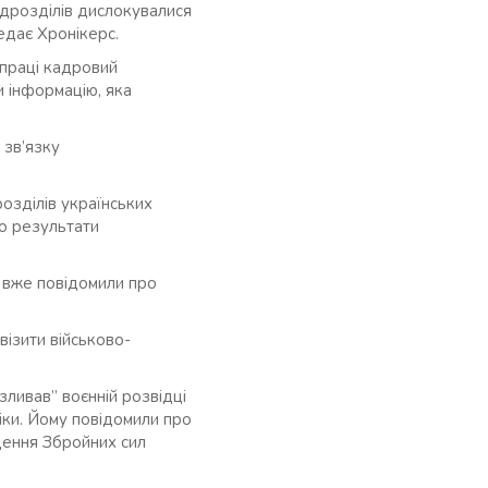
підрозділів дислокувалися
едає Хронікерс.
впраці кадровий
и інформацію, яка
 зв’язку
озділів українських
ро результати
 вже повідомили про
ізити військово-
зливав” воєнній розвідці
іки. Йому повідомили про
іщення Збройних сил