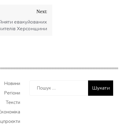
Next:
ийняти евакуйованих
жителів Херсонщини
Пошук:
Новини
Регіони
Тексти
Економіка
цпроєкти