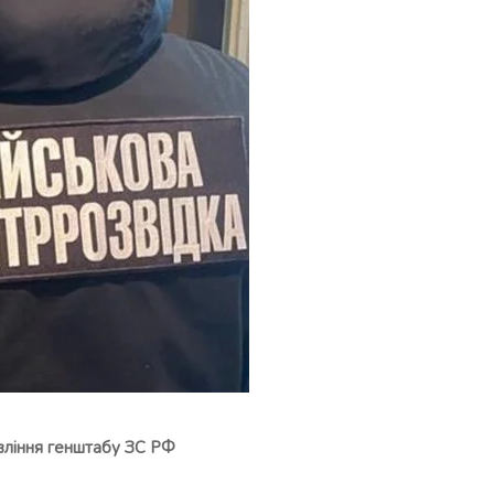
вління генштабу ЗС РФ