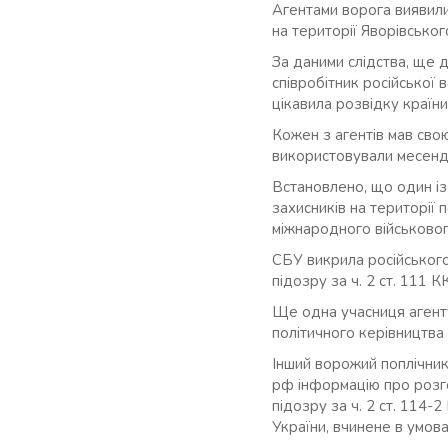
Агентами ворога виявилис
на території Яворівсько
За даними слідства, ще 
співробітник російської 
цікавила розвідку країн
Кожен з агентів мав свою
використовували месен
Встановлено, що один із
захисників на території 
міжнародного військовог
СБУ викрила російського
підозру за ч. 2 ст. 111 
Ще одна учасниця агенту
політичного керівництва 
Інший ворожий поплічник 
рф інформацію про розго
підозру за ч. 2 ст. 114
України, вчинене в умова