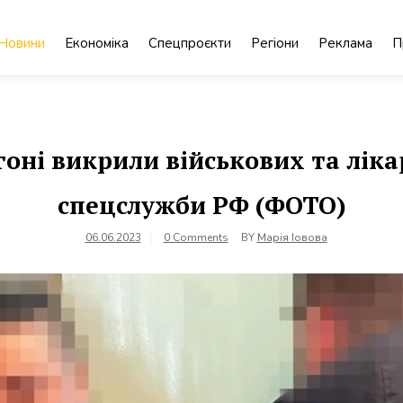
Новини
Економіка
Спецпроєкти
Регіони
Реклама
П
гоні викрили військових та ліка
спецслужби РФ (ФОТО)
06.06.2023
0 Comments
BY
Марія Іовова