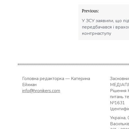
Навігація
Previous:
записів
У ЗСУ заявили, що пі
передбачався і врахо
контрнаступу
Головна редакторка — Катерина
Засновн
Ейхман
МЕДІАП
info@hronikers.com
Рішення 
питань т
№1631
Ідентифі
Україна, 
Васильків