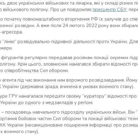
ь двоє українських військових та лікарка, які у складі різних 
го військового полігону. Про це повідомляє
пресцентр СБУ
, пер
до початку повномасштабного вторгнення РФ їх залучив до спі
воєнної розвідки. А вже після 24 лютого 2022 року вони збирал
и-агресора.
 “лінію” розвідувально-підривної діяльності проти України. Для
джери.
 фігурантів регулярно передавав росіянам локації окремих підр
полігону. Крім цього, зловмисник намагався збирати відомості п
о співробітництва Сил оборони.
 агента під час виконання ним ворожого розвідзавдання. Йому
КК України (державна зрада, вчинена в умовах воєнного стану).
ри ГРУ намагалася передати своєму “куратору” відомості про в
України до одного з медзакладів у регіоні.
– посадовець навчального підрозділу українських військ. Він “
ртання бойових частин Сил оборони та локації військової техн
-2 КК України (несанкціоноване поширення інформації про розм
х воєнного стану).