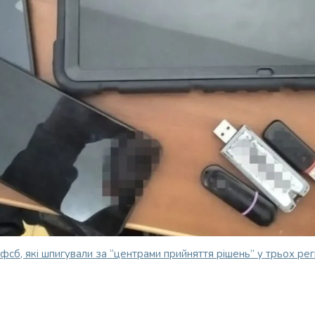
 фсб, які шпигували за “центрами прийняття рішень” у трьох рег