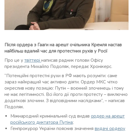
Після ордера з Гааги на арешт очільника Кремля настав
найбільш вдалий час для протестних рухів у Росії
Про це у
твіттері
написав радник голови Офісу
президента Михайло Подоляк, передає Хронікерс.
“Потенційні протестні рухи в РФ мають розуміти: саме
зараз найкращий час активно діяти. Ордер МКС чітко
окреслив нову позицію: Путін – воєнний злочинець і тому
не має легітимності. Всі його дії проти протесту – виключно
додаткові злочини. З відповідними наслідками”, – написав
Подоляк.
Міжнародний кримінальний суд видав
ордер на арешт
російського диктатора Путіна
;
Генпрокурор України пояснив значення
видачі ордеру