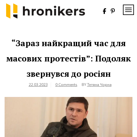
Skip
to
TOG
content
Хронікерс
Інформаційний
знак якості
“Зараз найкращий час для
масових протестів”: Подоляк
звернувся до росіян
22.03.2023
0 Comments
BY
Тетяна Чорна