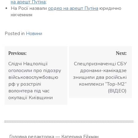
на арешт Путіна
;
На Росії назвали
ордер на арешт Путіна
юридично
нікчемним
Posted in
Новини
Навігація
Previous:
Next:
записів
Слідчі Нацполіції
Спецпризначенці СБУ
оголосили про підозру
дронами-камікадзе
військовослужбовцю
знищили два російські
рф у розстрілі
комплекси “Тор-М2”
волонтера під час
(ВІДЕО)
окупації Київщини
Головна редакторка — Катерина Ейхман