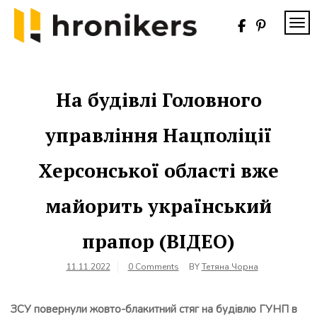
Skip
to
TOG
content
Хронікерс
Інформаційний
знак якості
На будівлі Головного
управління Нацполіції
Херсонської області вже
майорить український
прапор (ВІДЕО)
11.11.2022
0 Comments
BY
Тетяна Чорна
ЗСУ повернули жовто-блакитний стяг на будівлю ГУНП в