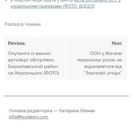
у Херсоні люди йдуть у центр
міста зустрічати ЗСУ з
українськими прапорами (ФОТО, ВІДЕО)
Posted in
Новини
Навігація
Previous:
Next:
записів
Окупанти із важкої
ООН у Женеві
артилерії обстріляли
переконує росію не
Бериславський район
відмовлятися від
на Херсонщині (ФОТО)
“Зернової угоди”
Головна редакторка — Катерина Ейхман
info@hronikers.com