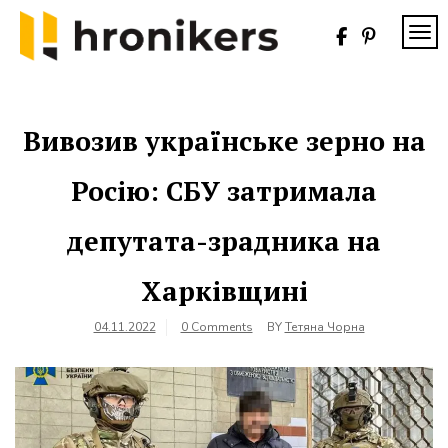
Skip
to
TOG
content
Хронікерс
Інформаційний
знак якості
Вивозив українське зерно на
Росію: СБУ затримала
депутата-зрадника на
Харківщині
04.11.2022
0 Comments
BY
Тетяна Чорна