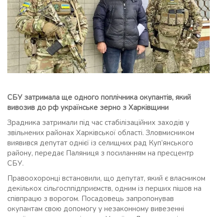
СБУ затримала ще одного поплічника окупантів, який
вивозив до рф українське зерно з Харківщини
Зрадника затримали під час стабілізаційних заходів у
звільнених районах Харківської області. Зловмисником
виявився депутат однієї із селищних рад Куп’янського
району, передає Паляниця з посиланням на пресцентр
СБУ.
Правоохоронці встановили, що депутат, який є власником
декількох сільгосппідприємств, одним із перших пішов на
співпрацю з ворогом. Посадовець запропонував
окупантам свою допомогу у незаконному вивезенні