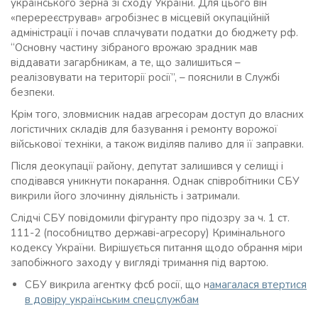
українського зерна зі сходу України. Для цього він
«перереєстрував» агробізнес в місцевій окупаційній
адміністрації і почав сплачувати податки до бюджету рф.
“Основну частину зібраного врожаю зрадник мав
віддавати загарбникам, а те, що залишиться –
реалізовувати на території росії”, – пояснили в Службі
безпеки.
Крім того, зловмисник надав агресорам доступ до власних
логістичних складів для базування і ремонту ворожої
військової техніки, а також виділяв паливо для її заправки.
Після деокупації району, депутат залишився у селищі і
сподівався уникнути покарання. Однак співробітники СБУ
викрили його злочинну діяльність і затримали.
Слідчі СБУ повідомили фігуранту про підозру за ч. 1 ст.
111-2 (пособництво державі-агресору) Кримінального
кодексу України. Вирішується питання щодо обрання міри
запобіжного заходу у вигляді тримання під вартою.
СБУ викрила агентку фсб росії, що н
амагалася втертися
в довіру українським спецслужбам