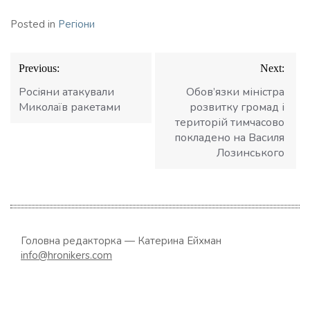
Posted in
Регіони
Навігація
Previous:
Next:
записів
Росіяни атакували
Обов’язки міністра
Миколаїв ракетами
розвитку громад і
територій тимчасово
покладено на Василя
Лозинського
Головна редакторка — Катерина Ейхман
info@hronikers.com