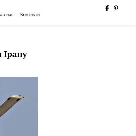
ро нас
Контакти
 Ірану