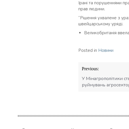
Ірані та порушеннями пра
прав людини.
“Рішення ухвалене з урах
швейцарському уряді.
Великобританія ввел
Posted in
Новини
Навігація
Previous:
записів
У Мінагрополітики с
руйнувань агросекто