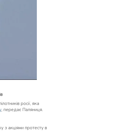
ів
лотників росії, яка
у
, передає Паляниця.
у з акціями протесту в