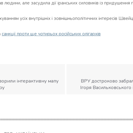
в людини, але засудила дії іранських силовиків із придушення 
уванням усіх внутрішніх і зовнішньополітичних інтересів Швейца
а
санкції проти ще чотирьох російських олігархів
творили інтерактивну мапу
ВРУ достроково забрал
ру
Ігоря Васильковського