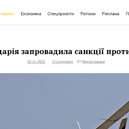
Новини
Економіка
Спецпроєкти
Регіони
Реклама
П
арія запровадила санкції проти
03.11.2022
0 Comments
BY
Марія Іовова