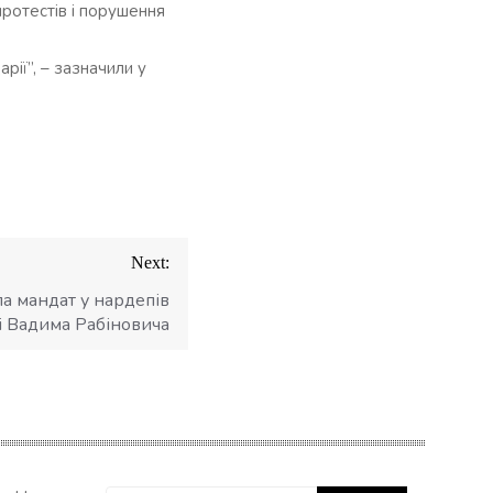
протестів і порушення
рії”, – зазначили у
Next:
а мандат у нардепів
 і Вадима Рабіновича