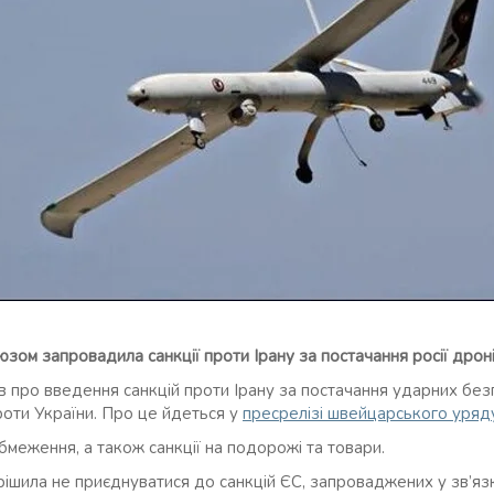
юзом запровадила санкції проти Ірану за постачання росії дрон
 про введення санкцій проти Ірану за постачання ударних безпі
проти України. Про це йдеться у
пресрелізі швейцарського уряд
бмеження, а також санкції на подорожі та товари.
шила не приєднуватися до санкцій ЄС, запроваджених у зв’язк