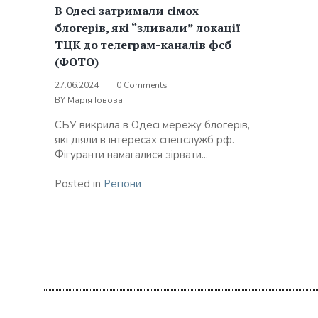
В Одесі затримали сімох
блогерів, які “зливали” локації
ТЦК до телеграм-каналів фсб
(ФОТО)
27.06.2024
0 Comments
BY
Марія Іовова
СБУ викрила в Одесі мережу блогерів,
які діяли в інтересах спецслужб рф.
Фігуранти намагалися зірвати...
Posted in
Регіони