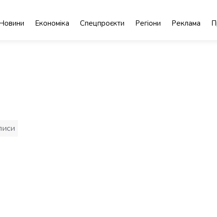
Новини
Економіка
Спецпроєкти
Регіони
Реклама
П
ція
писи
ами