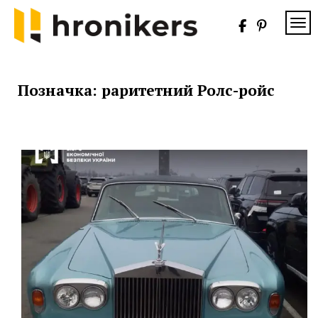
Skip
to
TOG
content
Хронікерс
Інформаційний
знак якості
Позначка:
раритетний Ролс-ройс