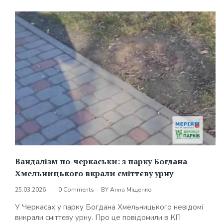
Вандалізм по-черкаськи: з парку Богдана
Хмельницького вкрали сміттєву урну
25.03.2026
0 Comments
BY
Анна Міщенко
У Черкасах у парку Богдана Хмельницького невідомі
викрали сміттєву урну. Про це повідомили в КП