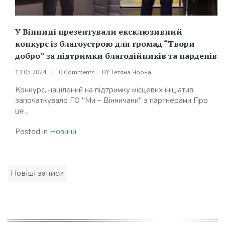
У Вінниці презентували ексклюзивний
конкурс із благоустрою для громад “Твори
добро” за підтримки благодійників та нардепів
13.05.2024
0 Comments
BY
Тетяна Чорна
Конкурс, націлений на підтримку місцевих ініціатив,
започаткувало ГО "Ми – Вінничани" з партнерами Про
це...
Posted in
Новини
Навігація
Новіші записи
за
записами