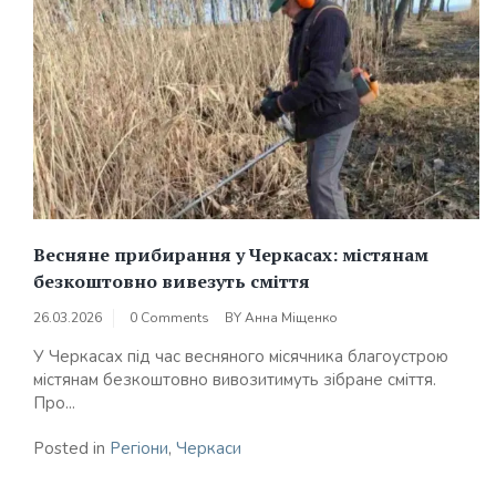
Весняне прибирання у Черкасах: містянам
безкоштовно вивезуть сміття
26.03.2026
0 Comments
BY
Анна Міщенко
У Черкасах під час весняного місячника благоустрою
містянам безкоштовно вивозитимуть зібране сміття.
Про...
Posted in
Регіони
,
Черкаси