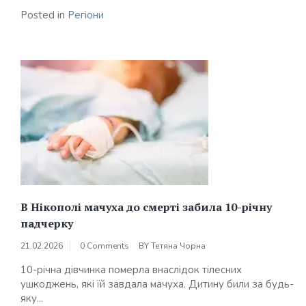
Posted in
Регіони
В Нікополі мачуха до смерті забила 10-річну
падчерку
21.02.2026
0 Comments
BY
Тетяна Чорна
10-річна дівчинка померла внаслідок тілесних
ушкоджень, які їй завдала мачуха. Дитину били за будь-
яку...