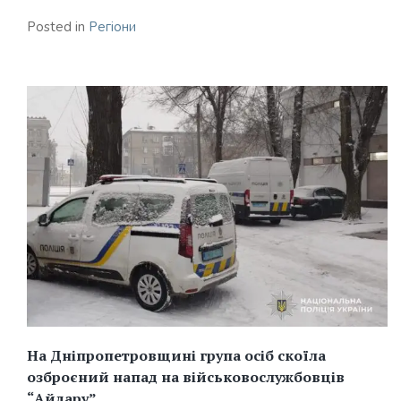
Posted in
Регіони
На Дніпропетровщині група осіб скоїла
озброєний напад на військовослужбовців
“Айдару”