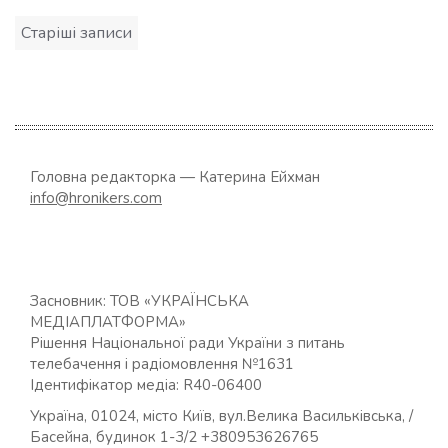
Навігація
Старіші записи
за
записами
Головна редакторка — Катерина Ейхман
info@hronikers.com
Засновник: ТОВ «УКРАЇНСЬКА
МЕДІАПЛАТФОРМА»
Рішення Національної ради України з питань
телебачення і радіомовлення №1631
Ідентифікатор медіа: R40-06400
Україна, 01024, місто Київ, вул.Велика Васильківська, /
Басейна, будинок 1-3/2 +380953626765