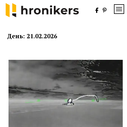
Skip
to
TOG
content
Хронікерс
Інформаційний
знак якості
День:
21.02.2026