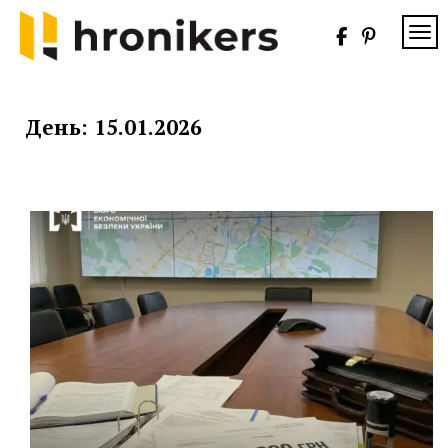
Skip
to
TOG
content
Хронікерс
Інформаційний
знак якості
День:
15.01.2026