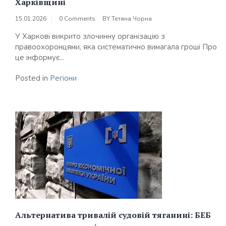
Харківщині
15.01.2026
0 Comments
BY
Тетяна Чорна
У Харкові викрито злочинну організацію з
правоохоронцями, яка систематично вимагала гроші Про
це інформує...
Posted in
Регіони
Альтернатива тривалій судовій тяганині: БЕБ