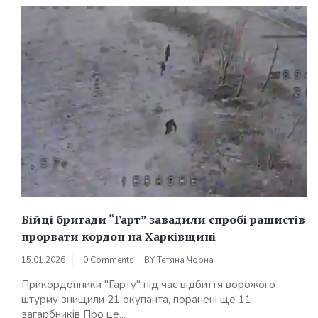
Бійці бригади “Гарт” завадили спробі рашистів
прорвати кордон на Харківщині
15.01.2026
0 Comments
BY
Тетяна Чорна
Прикордонники "Гарту" під час відбиття ворожого
штурму знищили 21 окупанта, поранені ще 11
загарбників Про це...