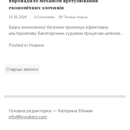
впровадило механізм врегулювання
економічних злочинів
15.01.2026
0 Comments
BY
Тетяна Чорна
Бюро економічної безпеки пропонує ефективну
альтернативу багаторічним судовим процесам шляхом...
Posted in
Новини
Навігація
Старіші записи
за
записами
Головна редакторка — Катерина Ейхман
info@hronikers.com