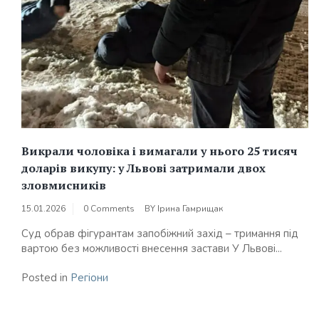
Викрали чоловіка і вимагали у нього 25 тисяч
доларів викупу: у Львові затримали двох
зловмисників
15.01.2026
0 Comments
BY
Ірина Гамрищак
Суд обрав фігурантам запобіжний захід – тримання під
вартою без можливості внесення застави У Львові...
Posted in
Регіони