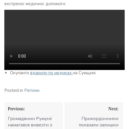
екстреної медичної допомоги.
Окупанти
вдарили по медиках
на Сумщині
Posted in
Регіони
Навігація
Previous:
Next:
записів
Громадянин Румунії
Прикордонники
намагався вивезти з
показали залишки