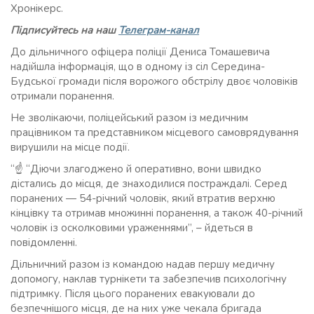
Хронікерс.
Підписуйтесь на наш
Телеграм-канал
До дільничного офіцера поліції Дениса Томашевича
надійшла інформація, що в одному із сіл Середина-
Будської громади після ворожого обстрілу двоє чоловіків
отримали поранення.
Не зволікаючи, поліцейський разом із медичним
працівником та представником місцевого самоврядування
вирушили на місце події.
“☝️ “Діючи злагоджено й оперативно, вони швидко
дістались до місця, де знаходилися постраждалі. Серед
поранених — 54-річний чоловік, який втратив верхню
кінцівку та отримав множинні поранення, а також 40-річний
чоловік із осколковими ураженнями”, – йдеться в
повідомленні.
Дільничний разом із командою надав першу медичну
допомогу, наклав турнікети та забезпечив психологічну
підтримку. Після цього поранених евакуювали до
безпечнішого місця, де на них уже чекала бригада