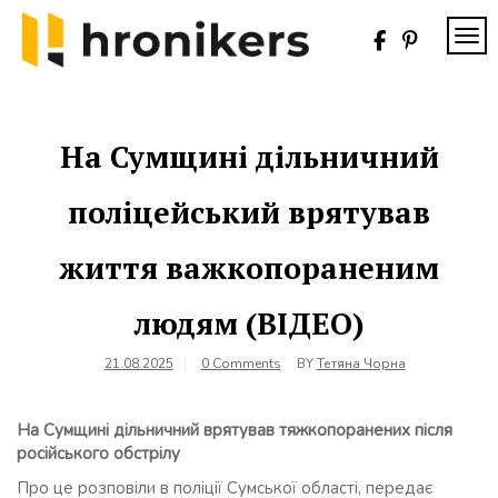
Skip
to
TOG
content
Хронікерс
Інформаційний
знак якості
На Сумщині дільничний
поліцейський врятував
життя важкопораненим
людям (ВІДЕО)
21.08.2025
0 Comments
BY
Тетяна Чорна
На Сумщині дільничний врятував тяжкопоранених після
російського обстрілу
Про це розповіли в поліції Сумської області, передає